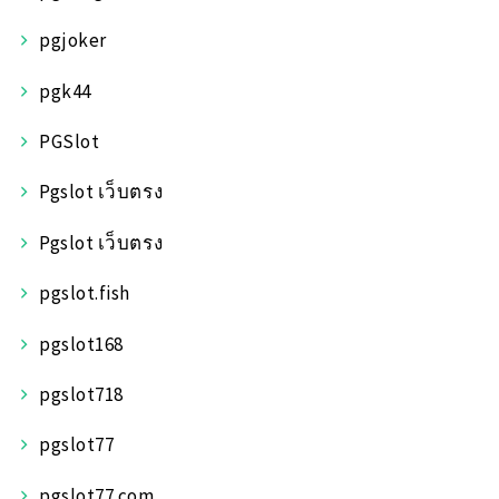
pgjoker
pgk44
PGSlot
Pgslot เว็บตรง
Pgslot เว็บตรง
pgslot.fish
pgslot168
pgslot718
pgslot77
pgslot77.com