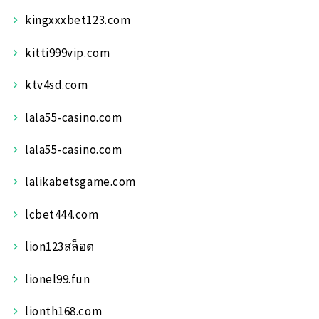
kingxxxbet123.com
kitti999vip.com
ktv4sd.com
lala55-casino.com
lala55-casino.com
lalikabetsgame.com
lcbet444.com
lion123สล็อต
lionel99.fun
lionth168.com