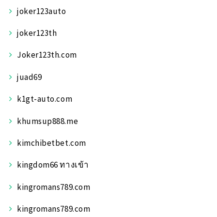
joker123auto
joker123th
Joker123th.com
juad69
k1gt-auto.com
khumsup888.me
kimchibetbet.com
kingdom66 ทางเข้า
kingromans789.com
kingromans789.com