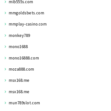
mib555s.com
mmgoldsbets.com
mmplay-casino.com
monkey789
mono1688
mono16888.com
moza888.com
msx168.me
msx168.me
mun789slot.com