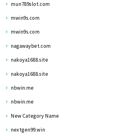
mun789slot.com
mwin9s.com
mwin9s.com
nagawaybet.com
nakoya1688.site
nakoya1688.site
nbwin.me
nbwin.me
New Category Name
nextgen99.win