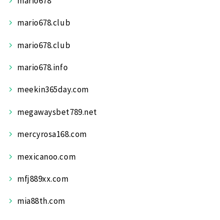
mario678
mario678.club
mario678.club
mario678.info
meekin365day.com
megawaysbet789.net
mercyrosa168.com
mexicanoo.com
mfj889xx.com
mia88th.com