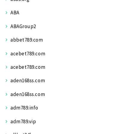
ABA
ABAGroup2
abbet789.com
acebet789.com
acebet789.com
aden168ss.com
aden168ss.com
adm789.info
adm789.vip