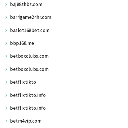
baj88thbz.com
bar4game24hr.com
baslot168bet.com
bbp168.me
betboxclubs.com
betboxclubs.com
betflixtikto
betflixtikto.info
betflixtikto.info
betm4vip.com