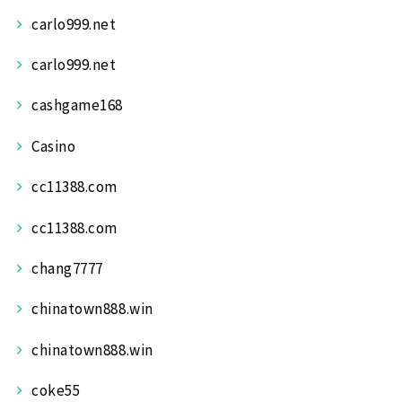
carlo999.net
carlo999.net
cashgame168
Casino
cc11388.com
cc11388.com
chang7777
chinatown888.win
chinatown888.win
coke55