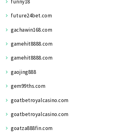
funny18
future24bet.com
gachawin168.com
gamehit8888.com
gamehit8888.com
gaojing888
gem99ths.com
goatbetroyalcasino.com
goatbetroyalcasino.com
goatza888fin.com