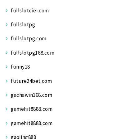
fullsloteiei.com
fullslotpg
fullslotpg.com
fullslotpg168.com
funny18
future24bet.com
gachawin168.com
gamehit8888.com
gamehit8888.com
gaojing888