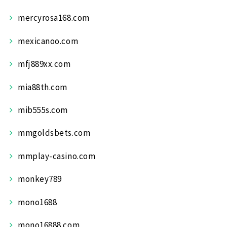
mercyrosa168.com
mexicanoo.com
mfj889xx.com
mia88th.com
mib555s.com
mmgoldsbets.com
mmplay-casino.com
monkey789
mono1688
mono16888.com