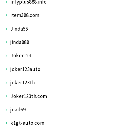
infyplus888.info
item388.com
Jinda55
jinda888
Joker123
joker123auto
joker123th
Joker123th.com
juad69
k1gt-auto.com