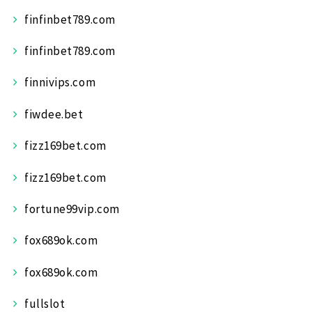
finfinbet789.com
finfinbet789.com
finnivips.com
fiwdee.bet
fizz169bet.com
fizz169bet.com
fortune99vip.com
fox689ok.com
fox689ok.com
fullslot