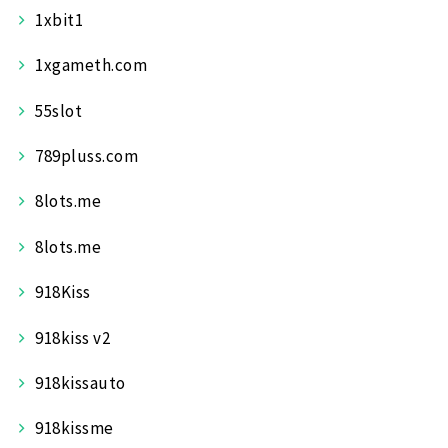
1xbit1
1xgameth.com
55slot
789pluss.com
8lots.me
8lots.me
918Kiss
918kiss v2
918kissauto
918kissme