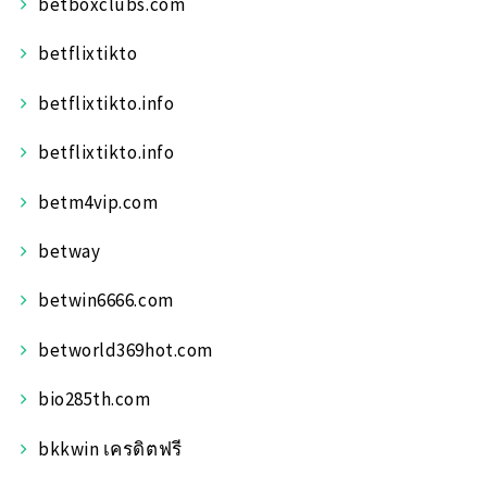
betboxclubs.com
betflixtikto
betflixtikto.info
betflixtikto.info
betm4vip.com
betway
betwin6666.com
betworld369hot.com
bio285th.com
bkkwin เครดิตฟรี