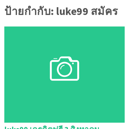
ป้ายกำกับ:
luke99 สมัคร