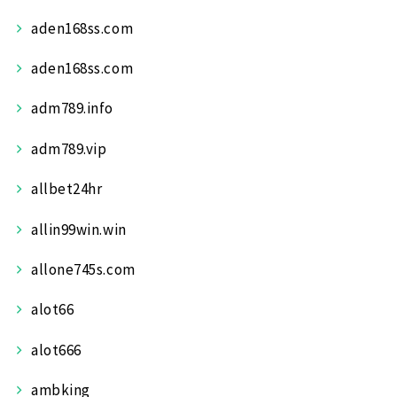
aden168ss.com
aden168ss.com
adm789.info
adm789.vip
allbet24hr
allin99win.win
allone745s.com
alot66
alot666
ambking