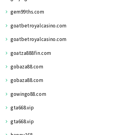
gem99ths.com
goatbetroyalcasino.com
goatbetroyalcasino.com
goatza888fin.com
gobaza88.com
gobaza88.com
gowingo88.com
gta668.vip
gta668.vip
happy168