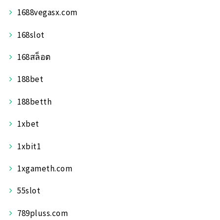
1688vegasx.com
168slot
168สล็อต
188bet
188betth
1xbet
1xbit1
1xgameth.com
55slot
789pluss.com