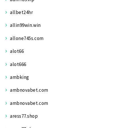
allbet24hr
allin99win.win
allone745s.com
alot66
alot666
ambking
ambnovabet.com
ambnovabet.com
aress77.shop