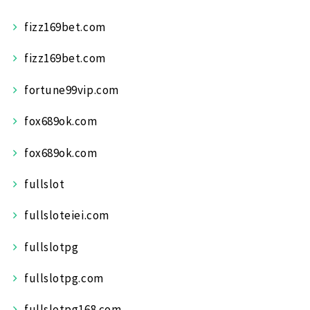
fizz169bet.com
fizz169bet.com
fortune99vip.com
fox689ok.com
fox689ok.com
fullslot
fullsloteiei.com
fullslotpg
fullslotpg.com
fullslotpg168.com