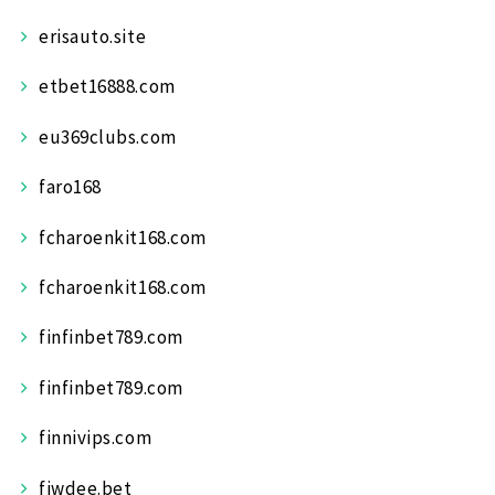
erisauto.site
etbet16888.com
eu369clubs.com
faro168
fcharoenkit168.com
fcharoenkit168.com
finfinbet789.com
finfinbet789.com
finnivips.com
fiwdee.bet