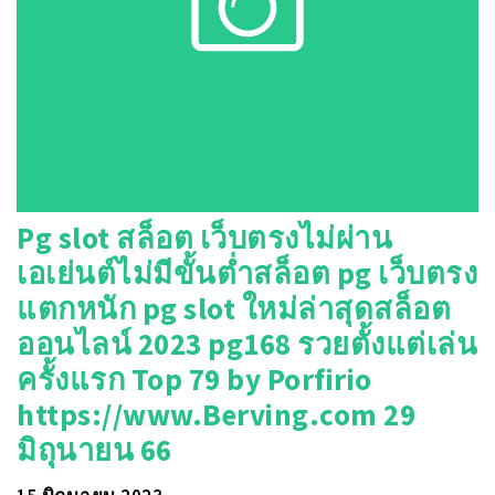
Pg slot สล็อต เว็บตรงไม่ผ่าน
เอเย่นต์ไม่มีขั้นต่ำสล็อต pg เว็บตรง
แตกหนัก pg slot ใหม่ล่าสุดสล็อต
ออนไลน์ 2023 pg168 รวยตั้งแต่เล่น
ครั้งแรก Top 79 by Porfirio
https://www.Berving.com 29
มิถุนายน 66