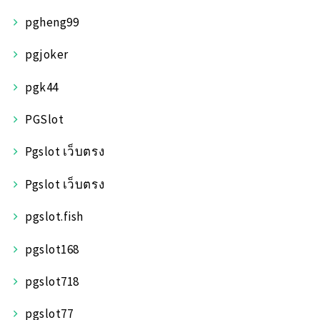
pgheng99
pgjoker
pgk44
PGSlot
Pgslot เว็บตรง
Pgslot เว็บตรง
pgslot.fish
pgslot168
pgslot718
pgslot77