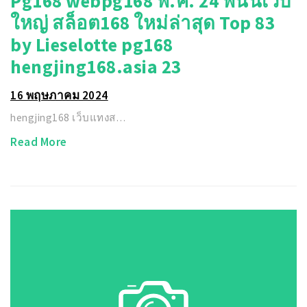
Pg168 webpg168 พ.ค. 24 พนันเว็บ
ใหญ่ สล็อต168 ใหม่ล่าสุด Top 83
by Lieselotte pg168
hengjing168.asia 23
16 พฤษภาคม 2024
hengjing168 เว็บแทงส…
Read More