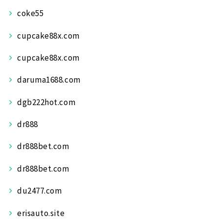
coke55
cupcake88x.com
cupcake88x.com
daruma1688.com
dgb222hot.com
dr888
dr888bet.com
dr888bet.com
du2477.com
erisauto.site