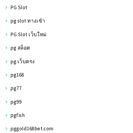
PG Slot
pg slot ทางเข้า
PG Slot เว็บใหม่
pg สล็อต
pg เว็บตรง
pg168
pg77
pg99
pgfish
pggold168bet.com