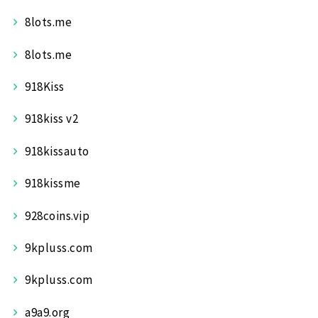
8lots.me
8lots.me
918Kiss
918kiss v2
918kissauto
918kissme
928coins.vip
9kpluss.com
9kpluss.com
a9a9.org