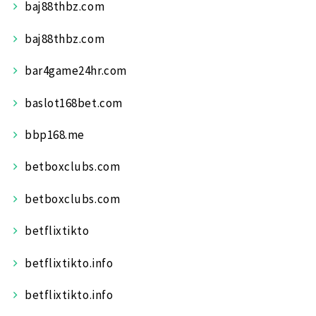
baj88thbz.com
baj88thbz.com
bar4game24hr.com
baslot168bet.com
bbp168.me
betboxclubs.com
betboxclubs.com
betflixtikto
betflixtikto.info
betflixtikto.info