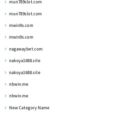
mun789slot.com
mun789slot.com
mwin9s.com
mwin9s.com
nagawaybet.com
nakoya1688.site
nakoya1688.site
nbwin.me
nbwin.me
New Category Name