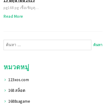
15 มิถุนายน 2023
pg168 pg เชื้อเชิญคุ…
Read More
ค้นหา
สำหรับ:
หมวดหมู่
123xos.com
168 สล็อต
1688sagame