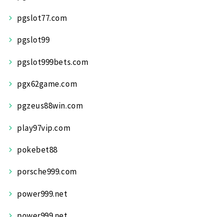
pgslot77.com
pgslot99
pgslot999bets.com
pgx62game.com
pgzeus88win.com
play97vip.com
pokebet88
porsche999.com
power999.net
power999.net