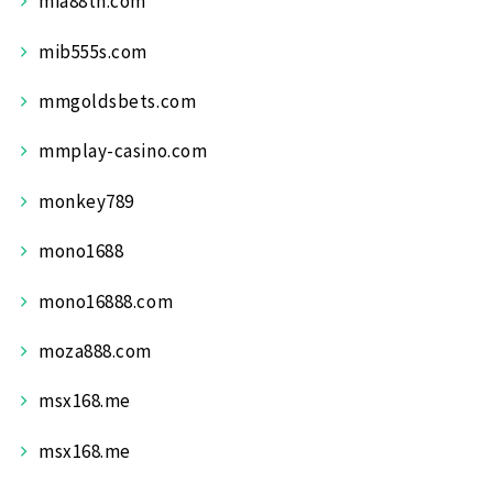
mia88th.com
mib555s.com
mmgoldsbets.com
mmplay-casino.com
monkey789
mono1688
mono16888.com
moza888.com
msx168.me
msx168.me