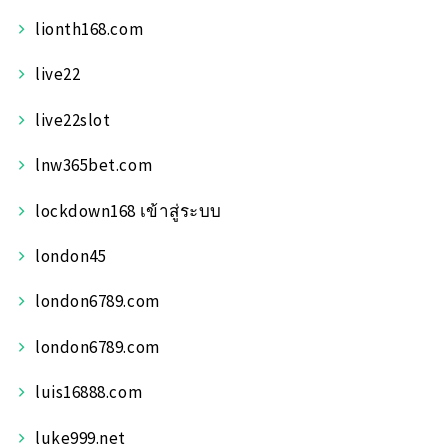
lionth168.com
live22
live22slot
lnw365bet.com
lockdown168 เข้าสู่ระบบ
london45
london6789.com
london6789.com
luis16888.com
luke999.net