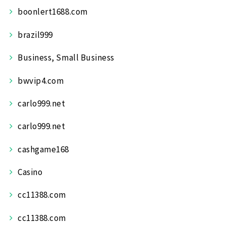
boonlert1688.com
brazil999
Business, Small Business
bwvip4.com
carlo999.net
carlo999.net
cashgame168
Casino
cc11388.com
cc11388.com