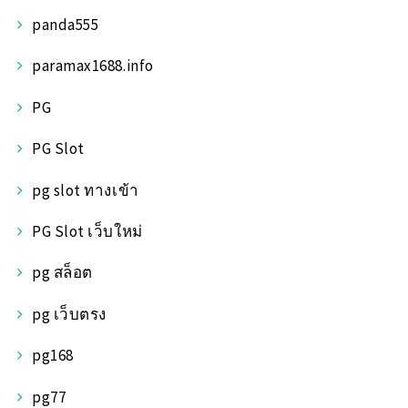
panda555
paramax1688.info
PG
PG Slot
pg slot ทางเข้า
PG Slot เว็บใหม่
pg สล็อต
pg เว็บตรง
pg168
pg77