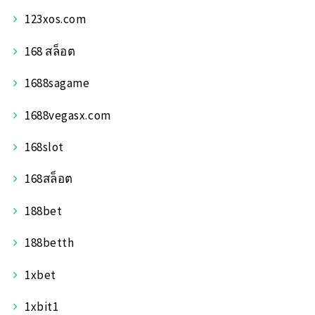
123xos.com
168 สล็อต
1688sagame
1688vegasx.com
168slot
168สล็อต
188bet
188betth
1xbet
1xbit1