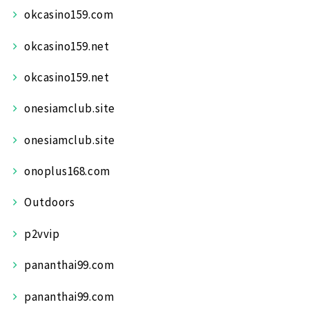
okcasino159.com
okcasino159.net
okcasino159.net
onesiamclub.site
onesiamclub.site
onoplus168.com
Outdoors
p2vvip
pananthai99.com
pananthai99.com