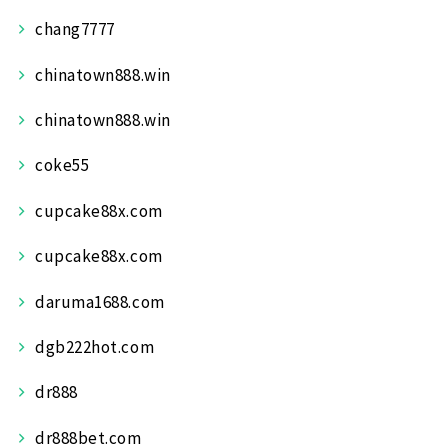
chang7777
chinatown888.win
chinatown888.win
coke55
cupcake88x.com
cupcake88x.com
daruma1688.com
dgb222hot.com
dr888
dr888bet.com