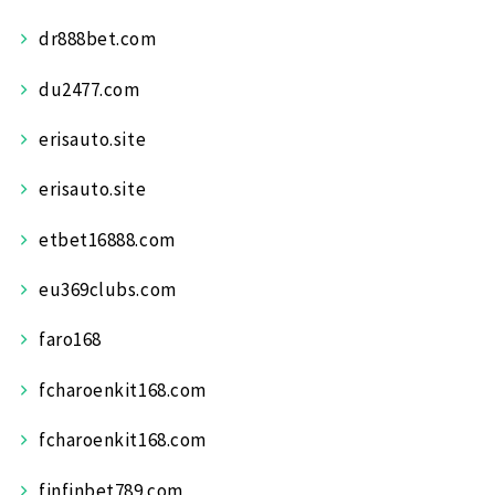
dr888bet.com
du2477.com
erisauto.site
erisauto.site
etbet16888.com
eu369clubs.com
faro168
fcharoenkit168.com
fcharoenkit168.com
finfinbet789.com