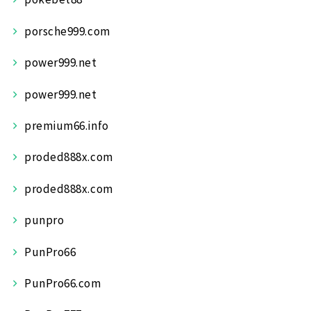
porsche999.com
power999.net
power999.net
premium66.info
proded888x.com
proded888x.com
punpro
PunPro66
PunPro66.com