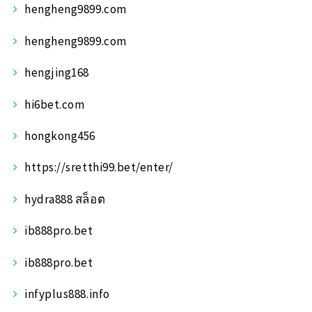
hengheng9899.com
hengheng9899.com
hengjing168
hi6bet.com
hongkong456
https://sretthi99.bet/enter/
hydra888 สล็อต
ib888pro.bet
ib888pro.bet
infyplus888.info