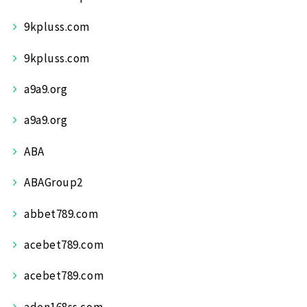
9kpluss.com
9kpluss.com
a9a9.org
a9a9.org
ABA
ABAGroup2
abbet789.com
acebet789.com
acebet789.com
aden168ss.com