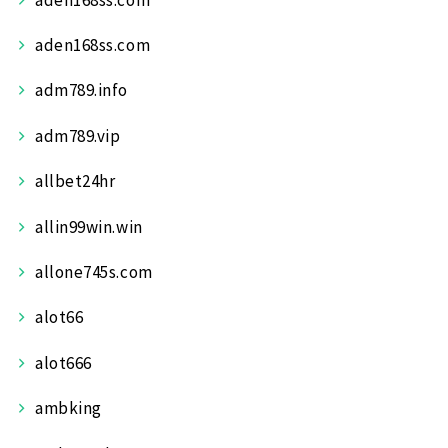
aden168ss.com
adm789.info
adm789.vip
allbet24hr
allin99win.win
allone745s.com
alot66
alot666
ambking