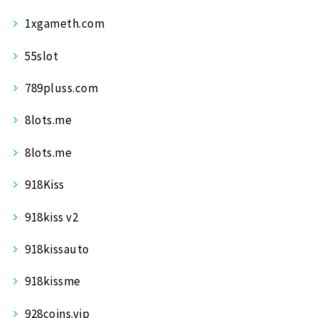
1xgameth.com
55slot
789pluss.com
8lots.me
8lots.me
918Kiss
918kiss v2
918kissauto
918kissme
928coins.vip