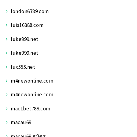
london6789.com
luis16888.com
luke999.net
luke999.net
lux555.net
m4newonline.com
m4newonline.com
mac1bet789.com
macau69
macau69 สมัคร