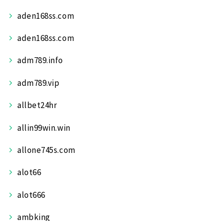
aden168ss.com
aden168ss.com
adm789.info
adm789.vip
allbet24hr
allin99win.win
allone745s.com
alot66
alot666
ambking