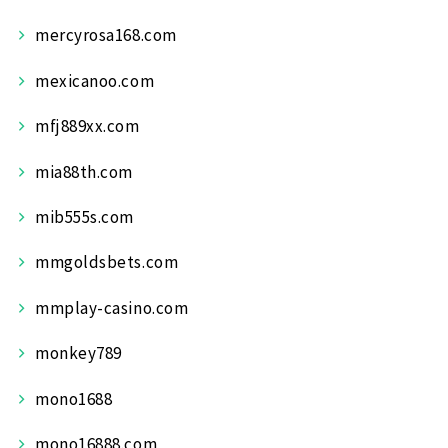
mercyrosa168.com
mexicanoo.com
mfj889xx.com
mia88th.com
mib555s.com
mmgoldsbets.com
mmplay-casino.com
monkey789
mono1688
mono16888.com