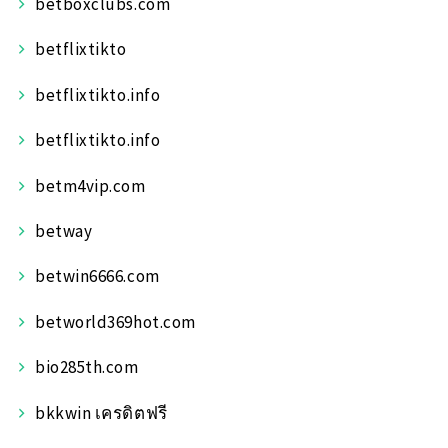
betboxclubs.com
betflixtikto
betflixtikto.info
betflixtikto.info
betm4vip.com
betway
betwin6666.com
betworld369hot.com
bio285th.com
bkkwin เครดิตฟรี