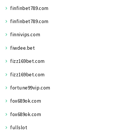
finfinbet789.com
finfinbet789.com
finnivips.com
fiwdee.bet
fizz169bet.com
fizz169bet.com
fortune99vip.com
fox689ok.com
fox689ok.com
fullslot