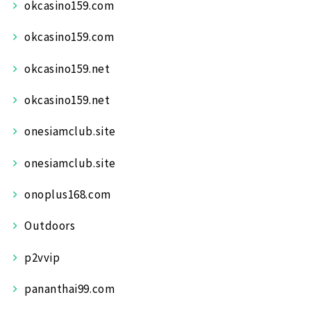
okcasino159.com
okcasino159.com
okcasino159.net
okcasino159.net
onesiamclub.site
onesiamclub.site
onoplus168.com
Outdoors
p2vvip
pananthai99.com