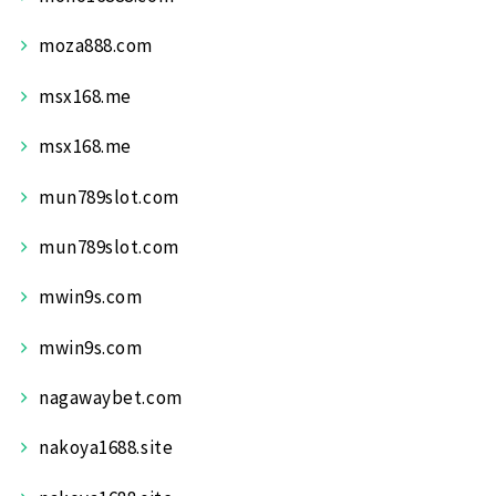
moza888.com
msx168.me
msx168.me
mun789slot.com
mun789slot.com
mwin9s.com
mwin9s.com
nagawaybet.com
nakoya1688.site