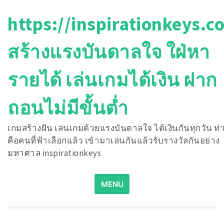
Skip
https://inspirationkeys.c
to
content
สร้างแรงบันดาลใจ ใฝ่หา
รายได้ เล่นเกมได้เงิน ฝาก
ถอนไม่มีขั้นต่ำ
เกมสร้างฝัน เล่นเกมด้วยแรงบันดาลใจ ได้เงินกันทุกวัน ท่
คือคนที่ฟ้าเลือกแล้ว เข้ามาเล่นกันแล้วรับรางวัลกันอย่าง
มหาศาล inspirationkeys
Search
MENU
for: