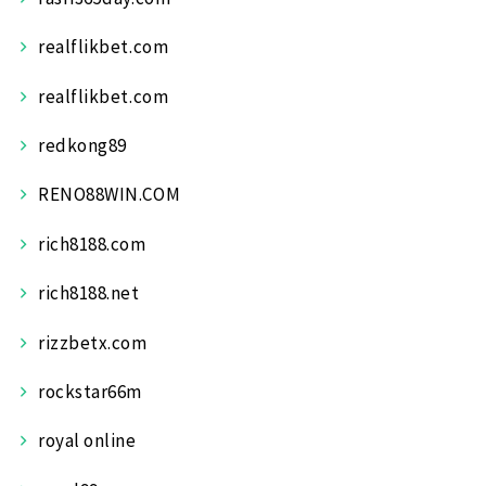
realflikbet.com
realflikbet.com
redkong89
RENO88WIN.COM
rich8188.com
rich8188.net
rizzbetx.com
rockstar66m
royal online