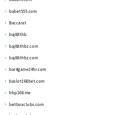
babet555.com
Baccarat
baj88thb
baj88thbz.com
baj88thbz.com
bar4game24hr.com
baslot168bet.com
bbp168.me
betboxclubs.com