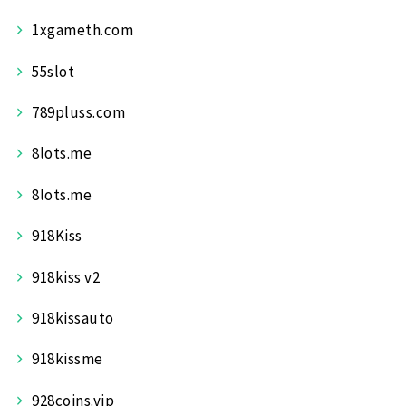
1xgameth.com
55slot
789pluss.com
8lots.me
8lots.me
918Kiss
918kiss v2
918kissauto
918kissme
928coins.vip