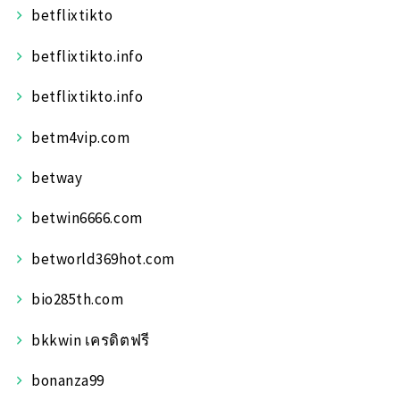
betflixtikto
betflixtikto.info
betflixtikto.info
betm4vip.com
betway
betwin6666.com
betworld369hot.com
bio285th.com
bkkwin เครดิตฟรี
bonanza99