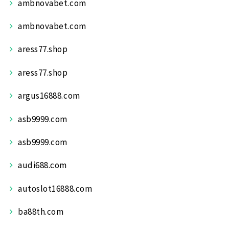
ambnovabet.com
ambnovabet.com
aress77.shop
aress77.shop
argus16888.com
asb9999.com
asb9999.com
audi688.com
autoslot16888.com
ba88th.com