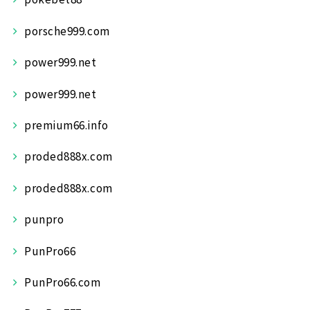
porsche999.com
power999.net
power999.net
premium66.info
proded888x.com
proded888x.com
punpro
PunPro66
PunPro66.com