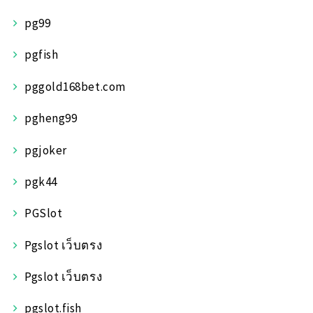
pg99
pgfish
pggold168bet.com
pgheng99
pgjoker
pgk44
PGSlot
Pgslot เว็บตรง
Pgslot เว็บตรง
pgslot.fish