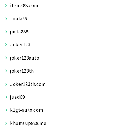
item388.com
Jinda55
jinda888
Joker123
joker123auto
joker123th
Joker123th.com
juad69
k1gt-auto.com
khumsup888.me