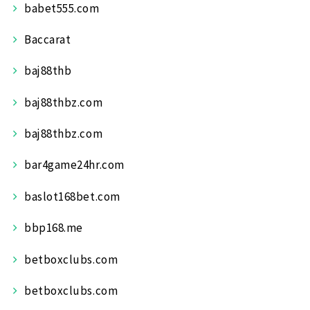
babet555.com
Baccarat
baj88thb
baj88thbz.com
baj88thbz.com
bar4game24hr.com
baslot168bet.com
bbp168.me
betboxclubs.com
betboxclubs.com