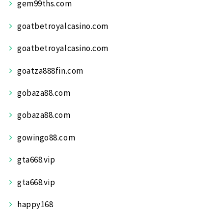
gem99ths.com
goatbetroyalcasino.com
goatbetroyalcasino.com
goatza888fin.com
gobaza88.com
gobaza88.com
gowingo88.com
gta668.vip
gta668.vip
happy168