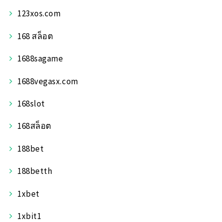
123xos.com
168 สล็อต
1688sagame
1688vegasx.com
168slot
168สล็อต
188bet
188betth
1xbet
1xbit1