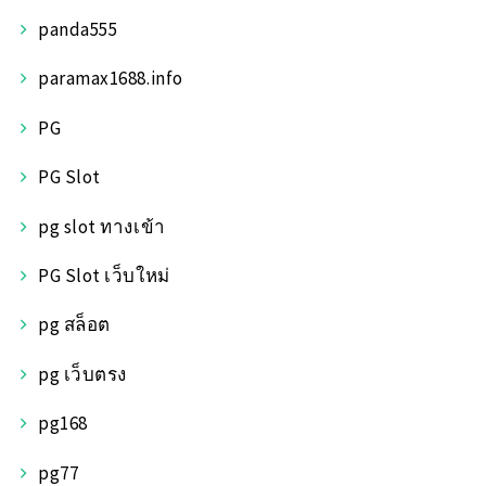
panda555
paramax1688.info
PG
PG Slot
pg slot ทางเข้า
PG Slot เว็บใหม่
pg สล็อต
pg เว็บตรง
pg168
pg77