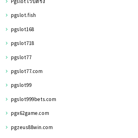
Pgslot เว็บตรง
pgslot.fish
pgslot168
pgslot718
pgslot77
pgslot77.com
pgslot99
pgslot999bets.com
pgx62game.com
pgzeus88win.com