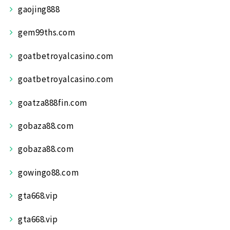
gaojing888
gem99ths.com
goatbetroyalcasino.com
goatbetroyalcasino.com
goatza888fin.com
gobaza88.com
gobaza88.com
gowingo88.com
gta668.vip
gta668.vip