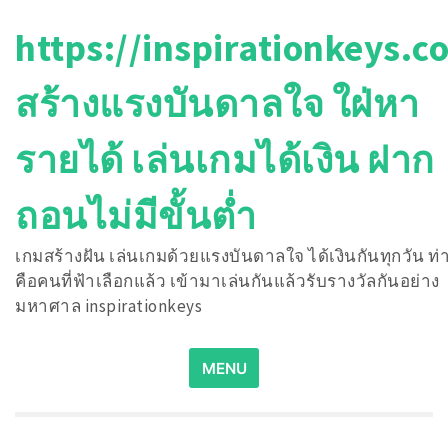
Skip
https://inspirationkeys.c
to
content
สร้างแรงบันดาลใจ ใฝ่หา
รายได้ เล่นเกมได้เงิน ฝาก
ถอนไม่มีขั้นต่ำ
เกมสร้างฝัน เล่นเกมด้วยแรงบันดาลใจ ได้เงินกันทุกวัน ท่
คือคนที่ฟ้าเลือกแล้ว เข้ามาเล่นกันแล้วรับรางวัลกันอย่าง
มหาศาล inspirationkeys
Search
MENU
for: