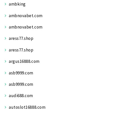
ambking
ambnovabet.com
ambnovabet.com
aress77.shop
aress77.shop
argus16888.com
asb9999.com
asb9999.com
audi688.com
autoslot16888.com