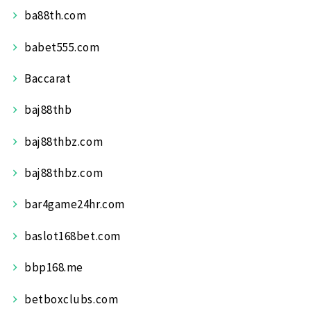
ba88th.com
babet555.com
Baccarat
baj88thb
baj88thbz.com
baj88thbz.com
bar4game24hr.com
baslot168bet.com
bbp168.me
betboxclubs.com