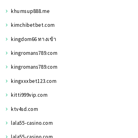
khumsup888.me
kimchibetbet.com
kingdom66 ทางเข้า
kingromans789.com
kingromans789.com
kingxxxbet123.com
kitti999vip.com
ktv4sd.com
lala55-casino.com
lala55-casino.com