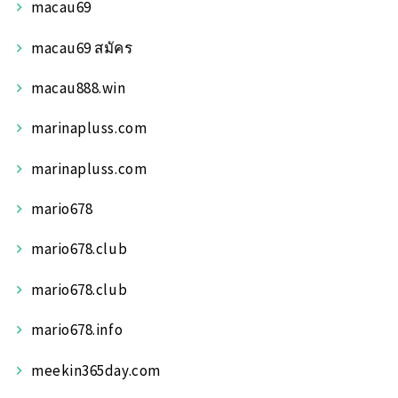
macau69
macau69 สมัคร
macau888.win
marinapluss.com
marinapluss.com
mario678
mario678.club
mario678.club
mario678.info
meekin365day.com