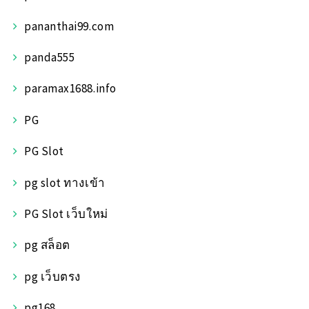
pananthai99.com
panda555
paramax1688.info
PG
PG Slot
pg slot ทางเข้า
PG Slot เว็บใหม่
pg สล็อต
pg เว็บตรง
pg168