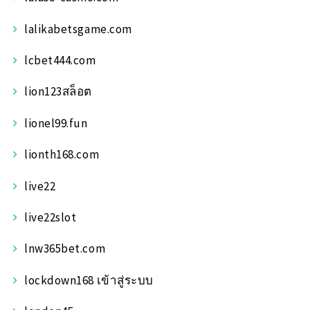
lalikabetsgame.com
lcbet444.com
lion123สล็อต
lionel99.fun
lionth168.com
live22
live22slot
lnw365bet.com
lockdown168 เข้าสู่ระบบ