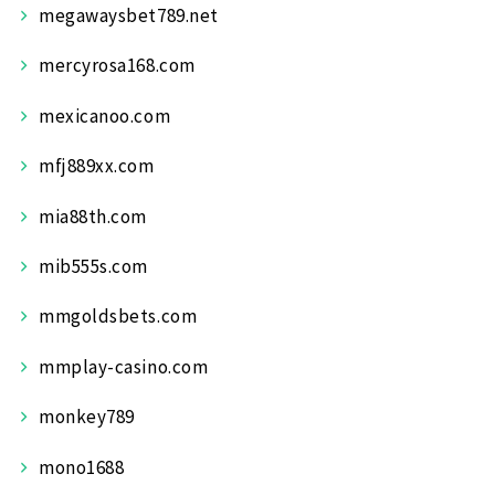
megawaysbet789.net
mercyrosa168.com
mexicanoo.com
mfj889xx.com
mia88th.com
mib555s.com
mmgoldsbets.com
mmplay-casino.com
monkey789
mono1688