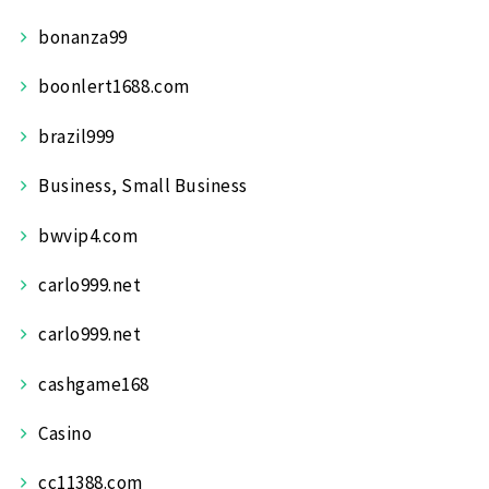
bonanza99
boonlert1688.com
brazil999
Business, Small Business
bwvip4.com
carlo999.net
carlo999.net
cashgame168
Casino
cc11388.com