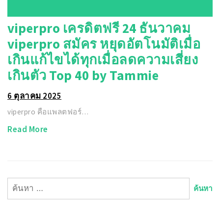
viperpro เครดิตฟรี 24 ธันวาคม
viperpro สมัคร หยุดอัตโนมัติเมื่อ
เกินแก้ไขได้ทุกเมื่อลดความเสี่ยง
เกินตัว Top 40 by Tammie
6 ตุลาคม 2025
viperpro คือแพลตฟอร์…
Read More
ค้นหา
สำหรับ: