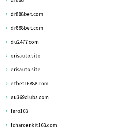
dr888
dr888bet.com
dr888bet.com
du2477.com
erisauto.site
erisauto.site
etbet16888.com
eu369clubs.com
faro168
fcharoenkit168.com