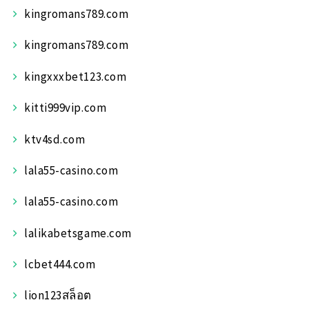
kingromans789.com
kingromans789.com
kingxxxbet123.com
kitti999vip.com
ktv4sd.com
lala55-casino.com
lala55-casino.com
lalikabetsgame.com
lcbet444.com
lion123สล็อต