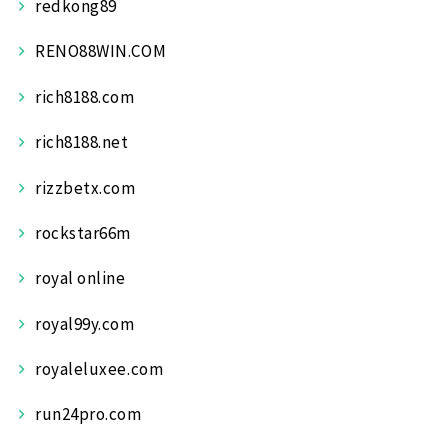
redkong89
RENO88WIN.COM
rich8188.com
rich8188.net
rizzbetx.com
rockstar66m
royal online
royal99y.com
royaleluxee.com
run24pro.com