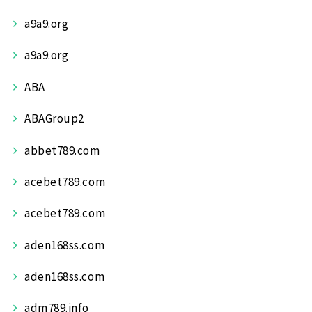
a9a9.org
a9a9.org
ABA
ABAGroup2
abbet789.com
acebet789.com
acebet789.com
aden168ss.com
aden168ss.com
adm789.info