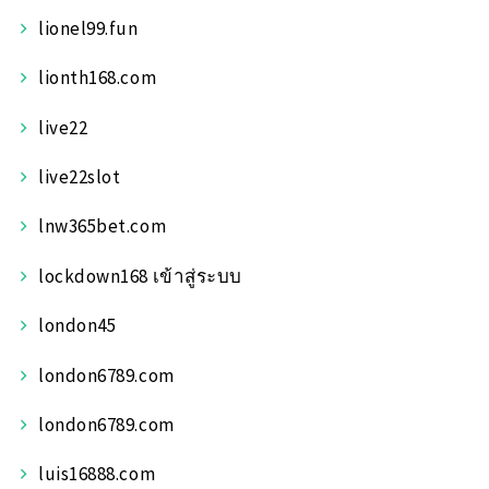
lionel99.fun
lionth168.com
live22
live22slot
lnw365bet.com
lockdown168 เข้าสู่ระบบ
london45
london6789.com
london6789.com
luis16888.com