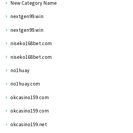
New Category Name
nextgen99.win
nextgen99.win
niseko168bet.com
niseko168bet.com
no1huay
no1huay.com
okcasino159.com
okcasino159.com
okcasino159.net