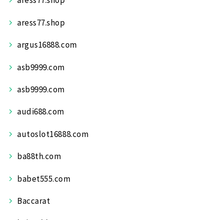
aress77.shop
aress77.shop
argus16888.com
asb9999.com
asb9999.com
audi688.com
autoslot16888.com
ba88th.com
babet555.com
Baccarat