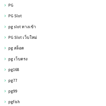
PG
PG Slot
pg slot ทางเข้า
PG Slot เว็บใหม่
pg สล็อต
pg เว็บตรง
pg168
pg77
pg99
pgfish