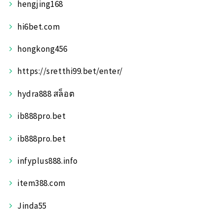
hengjing168
hi6bet.com
hongkong456
https://sretthi99.bet/enter/
hydra888 สล็อต
ib888pro.bet
ib888pro.bet
infyplus888.info
item388.com
Jinda55