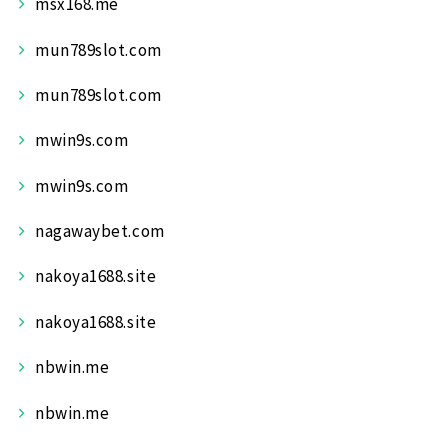
msx168.me
mun789slot.com
mun789slot.com
mwin9s.com
mwin9s.com
nagawaybet.com
nakoya1688.site
nakoya1688.site
nbwin.me
nbwin.me