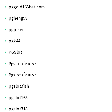
pggold168bet.com
pgheng99
pgjoker
pgk44
PGSlot
Pgslot เว็บตรง
Pgslot เว็บตรง
pgslot.fish
pgslot168
pgslot718