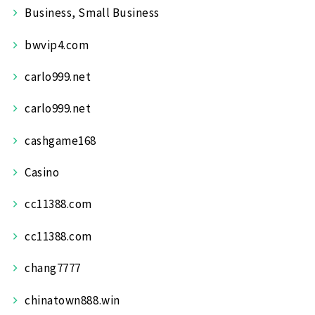
Business, Small Business
bwvip4.com
carlo999.net
carlo999.net
cashgame168
Casino
cc11388.com
cc11388.com
chang7777
chinatown888.win