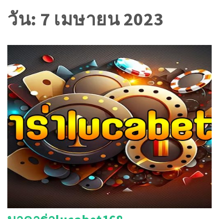
วัน:
7 เมษายน 2023