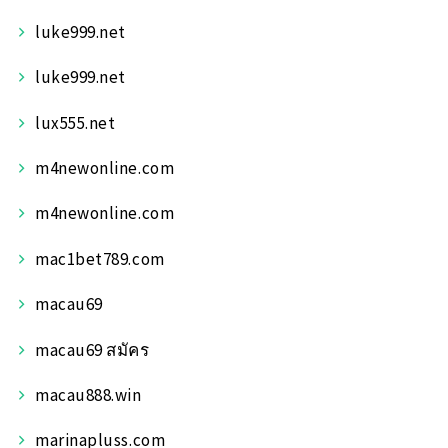
luke999.net
luke999.net
lux555.net
m4newonline.com
m4newonline.com
mac1bet789.com
macau69
macau69 สมัคร
macau888.win
marinapluss.com