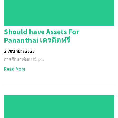
Should have Assets For
Pananthai เครดิตฟรี
2 เมษายน 2025
การศึกษาเชิงกรณี: pa…
Read More