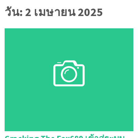
วัน:
2 เมษายน 2025