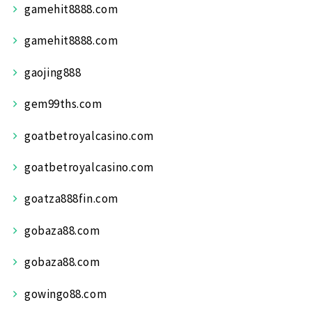
gamehit8888.com
gamehit8888.com
gaojing888
gem99ths.com
goatbetroyalcasino.com
goatbetroyalcasino.com
goatza888fin.com
gobaza88.com
gobaza88.com
gowingo88.com