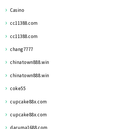
Casino
cc11388.com
cc11388.com
chang7777
chinatown888.win
chinatown888.win
coke55
cupcake88x.com
cupcake88x.com
daruma1688.com