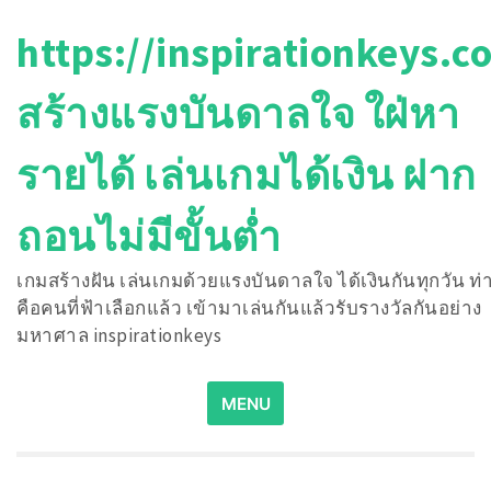
Skip
https://inspirationkeys.c
to
content
สร้างแรงบันดาลใจ ใฝ่หา
รายได้ เล่นเกมได้เงิน ฝาก
ถอนไม่มีขั้นต่ำ
เกมสร้างฝัน เล่นเกมด้วยแรงบันดาลใจ ได้เงินกันทุกวัน ท่
คือคนที่ฟ้าเลือกแล้ว เข้ามาเล่นกันแล้วรับรางวัลกันอย่าง
มหาศาล inspirationkeys
Search
MENU
for: