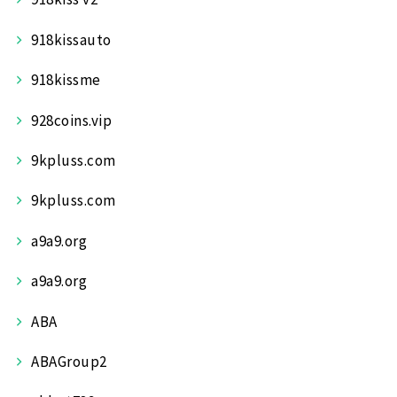
918kissauto
918kissme
928coins.vip
9kpluss.com
9kpluss.com
a9a9.org
a9a9.org
ABA
ABAGroup2