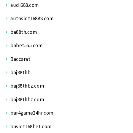
audi688.com
autoslot16888.com
ba88th.com
babet555.com
Baccarat
baj88thb
baj88thbz.com
baj88thbz.com
bar4game24hr.com
baslot168bet.com