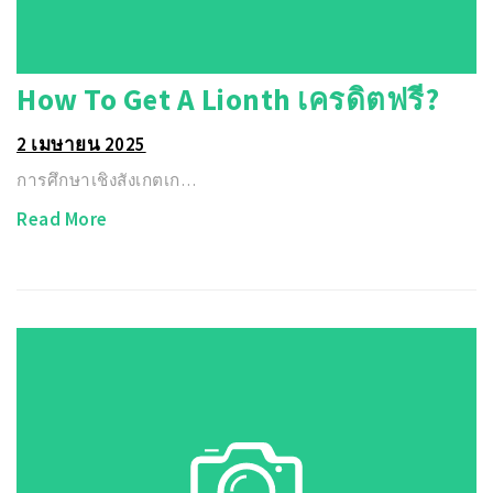
How To Get A Lionth เครดิตฟรี?
2 เมษายน 2025
การศึกษาเชิงสังเกตเก…
Read More