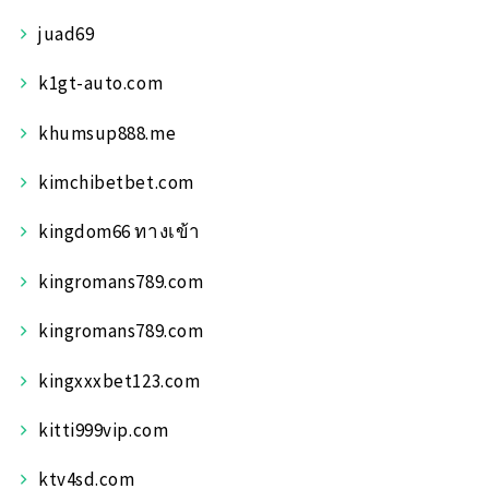
juad69
k1gt-auto.com
khumsup888.me
kimchibetbet.com
kingdom66 ทางเข้า
kingromans789.com
kingromans789.com
kingxxxbet123.com
kitti999vip.com
ktv4sd.com