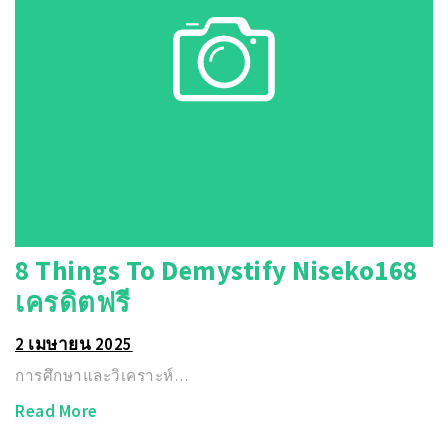
8 Things To Demystify Niseko168
เครดิตฟรี
2 เมษายน 2025
การศึกษาและวิเคราะห์…
Read More