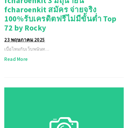
fcharoenkit 3 มิถุนายน
fcharoenkit สมัคร จ่ายจริง
100%รับเครดิตฟรีไม่มีขั้นต่ำ Top
72 by Rocky
23 พฤษภาคม 2025
เบื่อไหมกับเว็บพนันท…
Read More