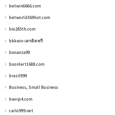
betwin6666.com
betworld369hot.com
bio285th.com
bkkwin เครดิตฟรี
bonanza99
boonlert1688.com
brazil999
Business, Small Business
bwvip4.com
carlo999.net