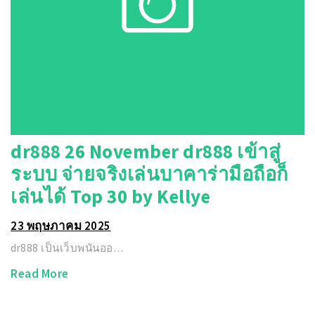
dr888 26 November dr888 เข้าสู่
ระบบ จ่ายจริงเล่นบาคาร่ามือถือก็
เล่นได้ Top 30 by Kellye
23 พฤษภาคม 2025
dr888 เป็นเว็บพนันออ…
Read More