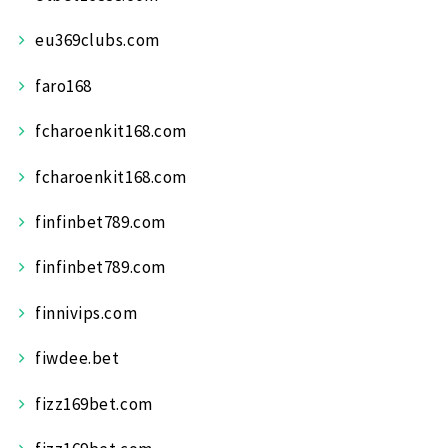
eu369clubs.com
faro168
fcharoenkit168.com
fcharoenkit168.com
finfinbet789.com
finfinbet789.com
finnivips.com
fiwdee.bet
fizz169bet.com