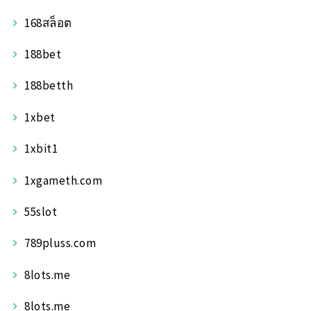
168สล็อต
188bet
188betth
1xbet
1xbit1
1xgameth.com
55slot
789pluss.com
8lots.me
8lots.me