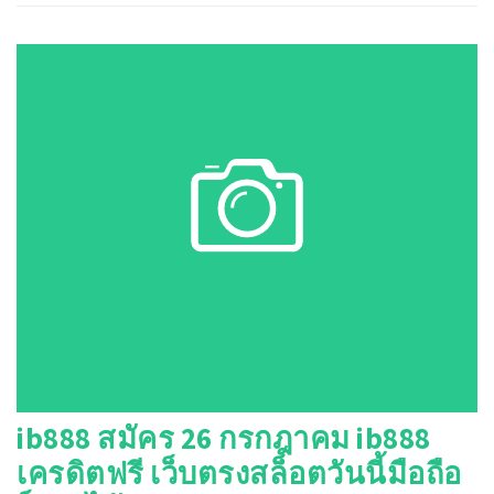
ib888 สมัคร 26 กรกฎาคม ib888
เครดิตฟรี เว็บตรงสล็อตวันนี้มือถือ