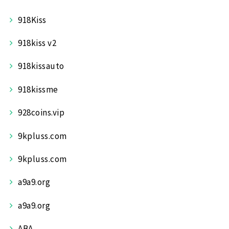
918Kiss
918kiss v2
918kissauto
918kissme
928coins.vip
9kpluss.com
9kpluss.com
a9a9.org
a9a9.org
ABA