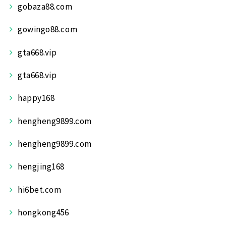
gobaza88.com
gowingo88.com
gta668.vip
gta668.vip
happy168
hengheng9899.com
hengheng9899.com
hengjing168
hi6bet.com
hongkong456