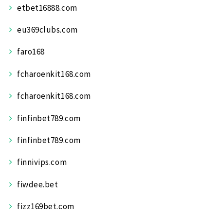
etbet16888.com
eu369clubs.com
faro168
fcharoenkit168.com
fcharoenkit168.com
finfinbet789.com
finfinbet789.com
finnivips.com
fiwdee.bet
fizz169bet.com