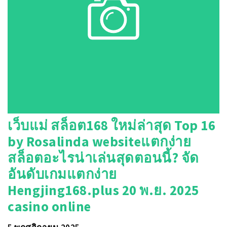
เว็บแม่ สล็อต168 ใหม่ล่าสุด Top 16
by Rosalinda websiteแตกง่าย
สล็อตอะไรน่าเล่นสุดตอนนี้? จัด
อันดับเกมแตกง่าย
Hengjing168.plus 20 พ.ย. 2025
casino online