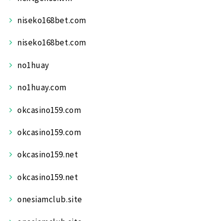
niseko168bet.com
niseko168bet.com
no1huay
no1huay.com
okcasino159.com
okcasino159.com
okcasino159.net
okcasino159.net
onesiamclub.site