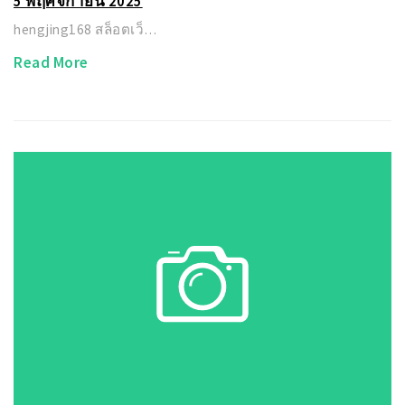
5 พฤศจิกายน 2025
hengjing168 สล็อตเว็…
Read More