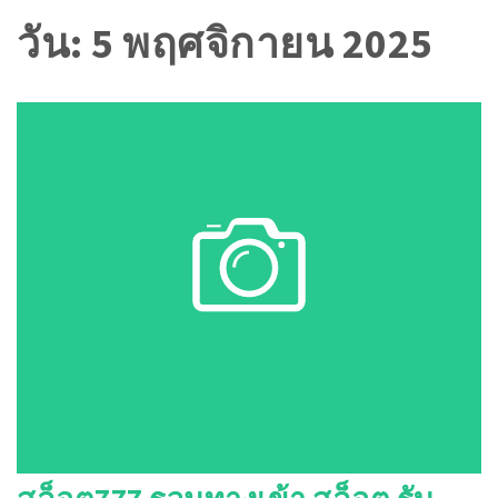
วัน:
5 พฤศจิกายน 2025