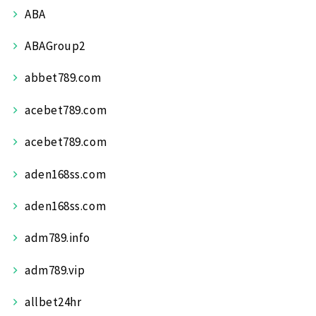
ABA
ABAGroup2
abbet789.com
acebet789.com
acebet789.com
aden168ss.com
aden168ss.com
adm789.info
adm789.vip
allbet24hr