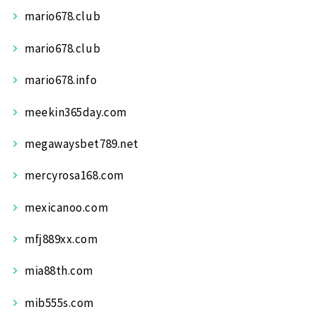
mario678.club
mario678.club
mario678.info
meekin365day.com
megawaysbet789.net
mercyrosa168.com
mexicanoo.com
mfj889xx.com
mia88th.com
mib555s.com