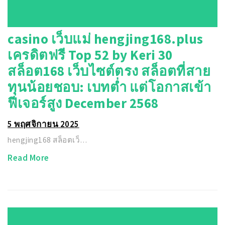
casino เว็บแม่ hengjing168.plus
เครดิตฟรี Top 52 by Keri 30
สล็อต168 เว็บไซต์ตรง สล็อตที่สาย
ทุนน้อยชอบ: เบทต่ำ แต่โอกาสเข้า
ฟีเจอร์สูง December 2568
5 พฤศจิกายน 2025
hengjing168 สล็อตเว็…
Read More