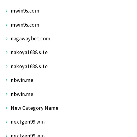
mwin9s.com
mwin9s.com
nagawaybet.com
nakoya1688.site
nakoya1688.site
nbwin.me
nbwin.me
New Category Name
nextgen99.win
nextgen99.win