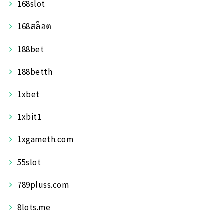
168slot
168สล็อต
188bet
188betth
1xbet
1xbit1
1xgameth.com
55slot
789pluss.com
8lots.me