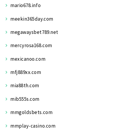
mario678.info
meekin365day.com
megawaysbet789.net
mercyrosa168.com
mexicanoo.com
mfj889xx.com
mia88th.com
mib555s.com
mmgoldsbets.com
mmplay-casino.com