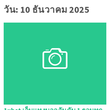
วัน:
10 ธันวาคม 2025