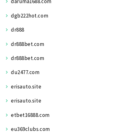
daruma1688.com
dgb222hot.com
dr888
dr888bet.com
dr888bet.com
du2477.com
erisauto.site
erisauto.site
etbet16888.com
eu369clubs.com