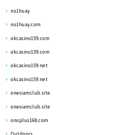
no1huay
no1huay.com
okcasino159.com
okcasino159.com
okcasino159.net
okcasino159.net
onesiamclub.site
onesiamclub.site
onoplus168.com
Outdoors