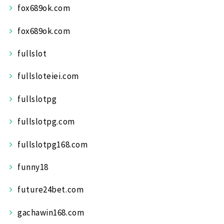
fox689ok.com
fox689ok.com
fullslot
fullsloteiei.com
fullslotpg
fullslotpg.com
fullslotpg168.com
funny18
future24bet.com
gachawin168.com