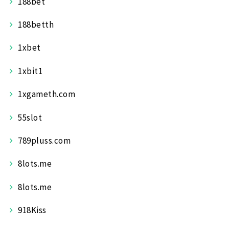
188bet
188betth
1xbet
1xbit1
1xgameth.com
55slot
789pluss.com
8lots.me
8lots.me
918Kiss