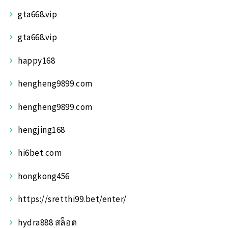
gta668.vip
gta668.vip
happy168
hengheng9899.com
hengheng9899.com
hengjing168
hi6bet.com
hongkong456
https://sretthi99.bet/enter/
hydra888 สล็อต