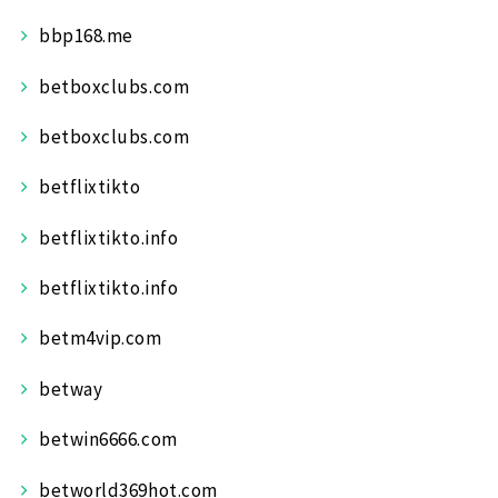
bbp168.me
betboxclubs.com
betboxclubs.com
betflixtikto
betflixtikto.info
betflixtikto.info
betm4vip.com
betway
betwin6666.com
betworld369hot.com