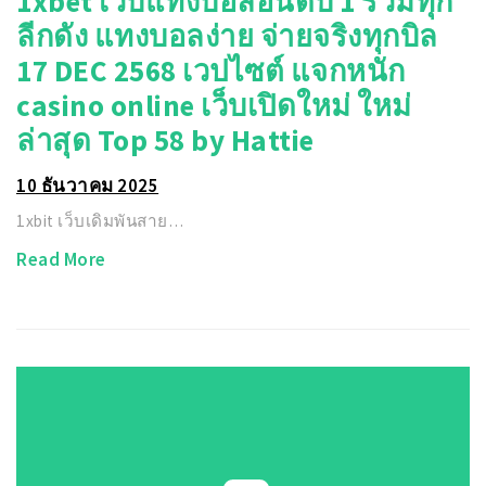
1xbet เว็บแทงบอลอันดับ 1 รวมทุก
ลีกดัง แทงบอลง่าย จ่ายจริงทุกบิล
17 DEC 2568 เวปไซต์ แจกหนัก
casino online เว็บเปิดใหม่ ใหม่
ล่าสุด Top 58 by Hattie
10 ธันวาคม 2025
1xbit เว็บเดิมพันสาย…
Read More