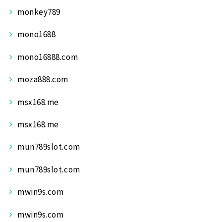
monkey789
mono1688
mono16888.com
moza888.com
msx168.me
msx168.me
mun789slot.com
mun789slot.com
mwin9s.com
mwin9s.com