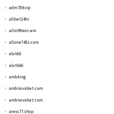
adm789.vip
allbet24hr
allin99win.win
allone745s.com
alot66
alot666
ambking
ambnovabet.com
ambnovabet.com
aress77.shop