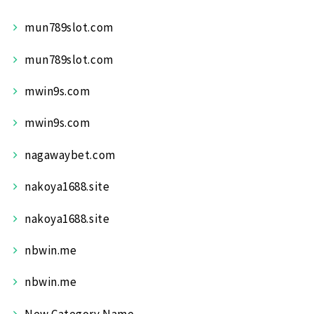
mun789slot.com
mun789slot.com
mwin9s.com
mwin9s.com
nagawaybet.com
nakoya1688.site
nakoya1688.site
nbwin.me
nbwin.me
New Category Name