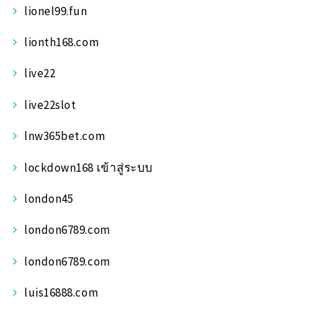
lionel99.fun
lionth168.com
live22
live22slot
lnw365bet.com
lockdown168 เข้าสู่ระบบ
london45
london6789.com
london6789.com
luis16888.com