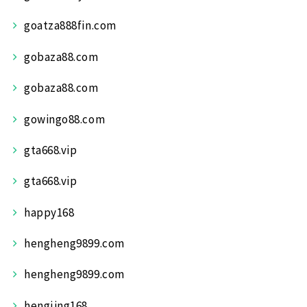
goatza888fin.com
gobaza88.com
gobaza88.com
gowingo88.com
gta668.vip
gta668.vip
happy168
hengheng9899.com
hengheng9899.com
hengjing168