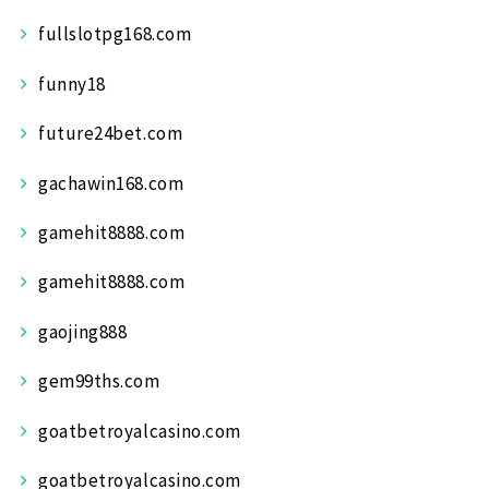
fullslotpg168.com
funny18
future24bet.com
gachawin168.com
gamehit8888.com
gamehit8888.com
gaojing888
gem99ths.com
goatbetroyalcasino.com
goatbetroyalcasino.com