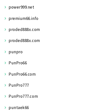
power999.net
premium66.info
proded888x.com
proded888x.com
punpro
PunPro66
PunPro66.com
PunPro777
PunPro777.com
puntaek66