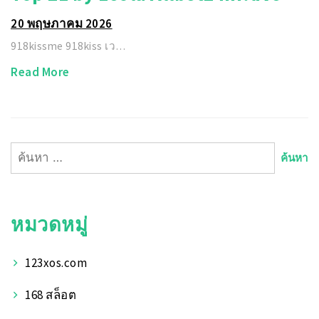
20 พฤษภาคม 2026
918kissme 918kiss เว…
Read More
ค้นหา
สำหรับ:
หมวดหมู่
123xos.com
168 สล็อต