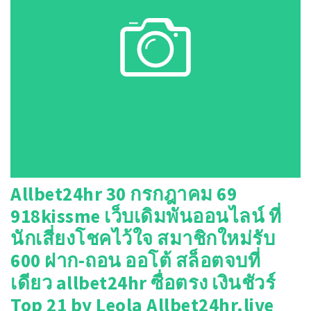
Allbet24hr 30 กรกฎาคม 69
918kissme เว็บเดิมพันออนไลน์ ที่
นักเสี่ยงโชคไว้ใจ สมาชิกใหม่รับ
600 ฝาก-ถอน ออโต้ สล็อตจบที่
เดียว allbet24hr ซื่อตรง เงินชัวร์
Top 21 by Leola Allbet24hr.live