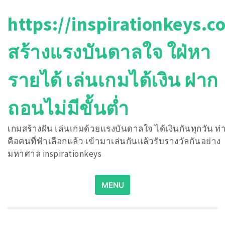
Skip
https://inspirationkeys.c
to
content
สร้างแรงบันดาลใจ ใฝ่หา
รายได้ เล่นเกมได้เงิน ฝาก
ถอนไม่มีขั้นต่ำ
เกมสร้างฝัน เล่นเกมด้วยแรงบันดาลใจ ได้เงินกันทุกวัน ท่
คือคนที่ฟ้าเลือกแล้ว เข้ามาเล่นกันแล้วรับรางวัลกันอย่าง
มหาศาล inspirationkeys
Search
MENU
for: