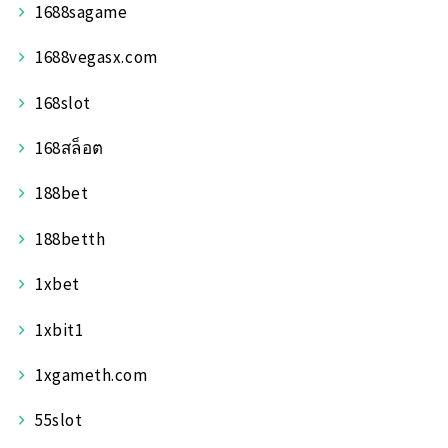
1688sagame
1688vegasx.com
168slot
168สล็อต
188bet
188betth
1xbet
1xbit1
1xgameth.com
55slot