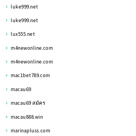
luke999.net
luke999.net
lux555.net
m4newonline.com
m4newonline.com
mac1bet789.com
macau69
macau69 สมัคร
macau888.win
marinapluss.com