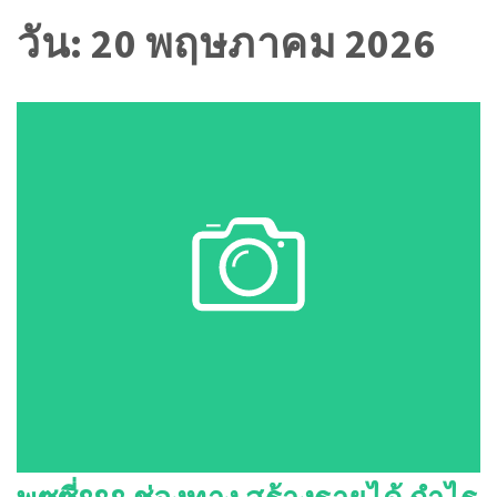
วัน:
20 พฤษภาคม 2026