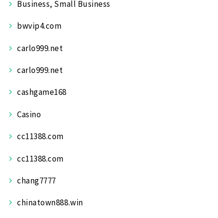
Business, Small Business
bwvip4.com
carlo999.net
carlo999.net
cashgame168
Casino
cc11388.com
cc11388.com
chang7777
chinatown888.win