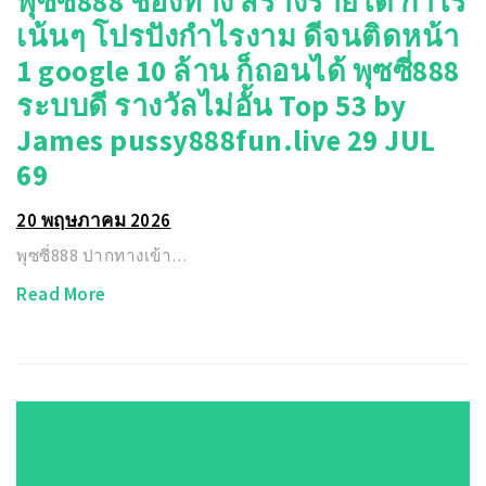
พุซซี่888 ช่องทาง สร้างรายได้ กำไร
เน้นๆ โปรปังกำไรงาม ดีจนติดหน้า
1 google 10 ล้าน ก็ถอนได้ พุซซี่888
ระบบดี รางวัลไม่อั้น Top 53 by
James pussy888fun.live 29 JUL
69
20 พฤษภาคม 2026
พุซซี่888 ปากทางเข้า…
Read More