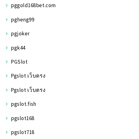
pggold168bet.com
pgheng99
pgjoker
pgk44
PGSlot
Pgslot เว็บตรง
Pgslot เว็บตรง
pgslot.fish
pgslot168
pgslot718